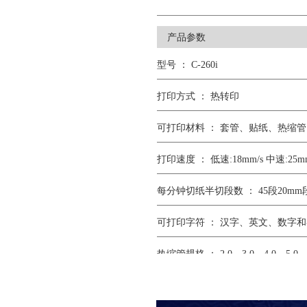
产品参数
型号 ： C-260i
打印方式 ： 热转印
可打印材料 ： 套管、贴纸、热缩管
打印速度 ： 低速:18mm/s 中速:25mm
每分钟切纸半切段数 ： 45段20mm
可打印字符 ： 汉字、英文、数字
热缩管规格 ： 2.0、3.0、4.0、5.0、
外形尺寸 ： 220mm(L)X285mm(W)